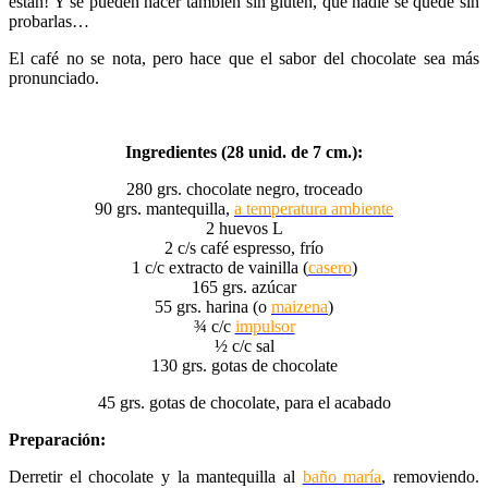
están! Y se pueden hacer también sin gluten, que nadie se quede sin
probarlas…
El café no se nota, pero hace que el sabor del chocolate sea más
pronunciado.
Ingredientes (28 unid. de 7 cm.):
280 grs. chocolate negro, troceado
90 grs. mantequilla,
a temperatura ambiente
2 huevos L
2 c/s café espresso, frío
1 c/c extracto de vainilla (
casero
)
165 grs. azúcar
55 grs. harina (o
maizena
)
¾ c/c
impulsor
½ c/c sal
130 grs. gotas de chocolate
45 grs. gotas de chocolate, para el acabado
Preparación:
Derretir el chocolate y la mantequilla al
baño maría
, removiendo.