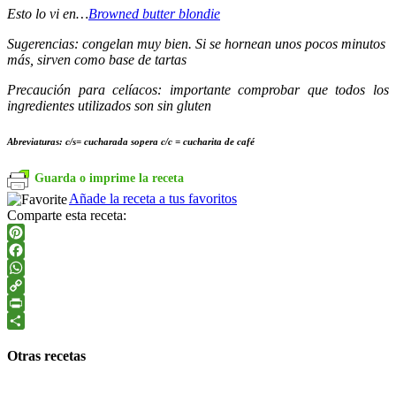
Esto lo vi en…
Browned butter blondie
Sugerencias: congelan muy bien. Si se hornean unos pocos minutos
más, sirven como base de tartas
Precaución para celíacos: importante comprobar que todos los
ingredientes utilizados son sin gluten
Abreviaturas: c/s= cucharada sopera c/c = cucharita de café
Guarda o imprime la receta
Añade la receta a tus favoritos
Comparte esta receta:
Pinterest
Facebook
WhatsApp
Copy
Link
PrintFriendly
Compartir
Otras recetas