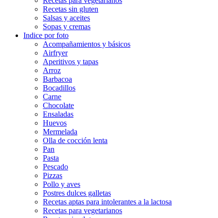
Recetas para vegetarianos
Recetas sin gluten
Salsas y aceites
Sopas y cremas
Indice por foto
Acompañamientos y básicos
Airfryer
Aperitivos y tapas
Arroz
Barbacoa
Bocadillos
Carne
Chocolate
Ensaladas
Huevos
Mermelada
Olla de cocción lenta
Pan
Pasta
Pescado
Pizzas
Pollo y aves
Postres dulces galletas
Recetas aptas para intolerantes a la lactosa
Recetas para vegetarianos