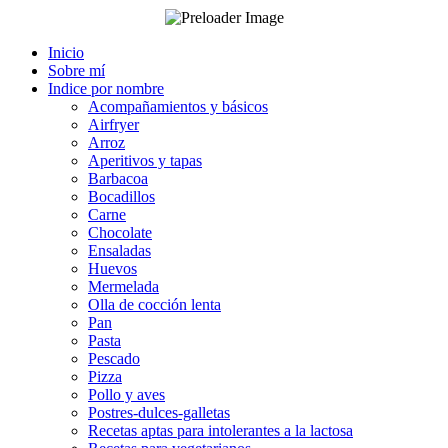
Inicio
Sobre mí
Indice por nombre
Acompañamientos y básicos
Airfryer
Arroz
Aperitivos y tapas
Barbacoa
Bocadillos
Carne
Chocolate
Ensaladas
Huevos
Mermelada
Olla de cocción lenta
Pan
Pasta
Pescado
Pizza
Pollo y aves
Postres-dulces-galletas
Recetas aptas para intolerantes a la lactosa